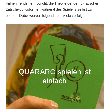
Teilnehmenden ermöglicht, die Theorie der demokratischen
Entscheidungsformen während des Spielens selbst zu
erleben. Dabei werden folgende Lernziele verfolgt:
QUARARO spielen ist
einfach