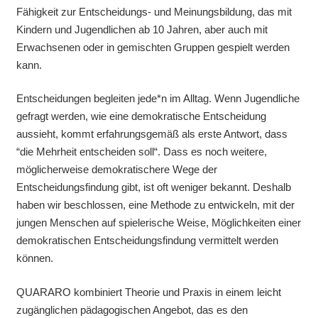
Fähigkeit zur Entscheidungs- und Meinungsbildung, das mit
Kindern und Jugendlichen ab 10 Jahren, aber auch mit
Erwachsenen oder in gemischten Gruppen gespielt werden
kann.
Entscheidungen begleiten jede*n im Alltag. Wenn Jugendliche
gefragt werden, wie eine demokratische Entscheidung
aussieht, kommt erfahrungsgemäß als erste Antwort, dass
“die Mehrheit entscheiden soll“. Dass es noch weitere,
möglicherweise demokratischere Wege der
Entscheidungsfindung gibt, ist oft weniger bekannt. Deshalb
haben wir beschlossen, eine Methode zu entwickeln, mit der
jungen Menschen auf spielerische Weise, Möglichkeiten einer
demokratischen Entscheidungsfindung vermittelt werden
können.
QUARARO kombiniert Theorie und Praxis in einem leicht
zugänglichen pädagogischen Angebot, das es den