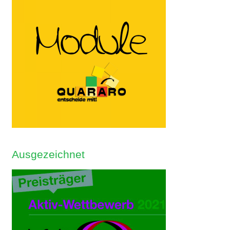
Ausgezeichnet