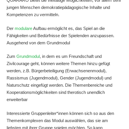
QUARARO bietet die vielfältige Möglichkeiten, vor allem sehr
jungen Menschen demokratiepädagogische Inhalte und
Kompetenzen zu vermitteln.
Der
modulare
Aufbau ermöglicht es, das Spiel an die
Fähigkeiten und Bedürfnisse der Spielenden anzupassen.
Ausgehend von dem Grundmodul
Zum
Grundmodul
, in dem es um Freundschaft und
Zivilcourage geht, können weitere Themen hinzu gefügt
werden, z.B. Bürgerbeteiligung (Erwachsenenmodul),
Rassismus (Jugendmodul), Gender (Jugendmodul) und
Naturschutz eingefügt werden. Die Themenbereiche und
Kooperationsmöglichkeiten sind therotisch unendlich
erweiterbar
Interessierte Gruppenleiter*innen können sich so aus den
Themenkomplexen das Modul auswählen, das sie am
liebsten mit ihrer Gruppe spielen möchten. So kann