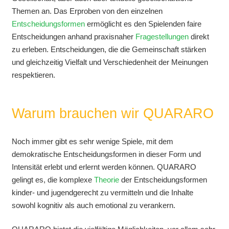
Themen an. Das Erproben von den einzelnen
Entscheidungsformen
ermöglicht es den Spielenden faire
Entscheidungen anhand praxisnaher
Fragestellungen
direkt
zu erleben. Entscheidungen, die die Gemeinschaft stärken
und gleichzeitig Vielfalt und Verschiedenheit der Meinungen
respektieren.
Warum brauchen wir QUARARO
Noch immer gibt es sehr wenige Spiele, mit dem
demokratische Entscheidungsformen in dieser Form und
Intensität erlebt und erlernt werden können. QUARARO
gelingt es, die komplexe
Theorie
der Entscheidungsformen
kinder- und jugendgerecht zu vermitteln und die Inhalte
sowohl kognitiv als auch emotional zu verankern.